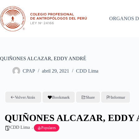
Saltar
al
contenido
ORGANOS D
QUIÑONES ALCAZAR, EDDY ANDRÉ
CPAP
abril 29, 2021
CDD Lima
Volver Atrás
Bookmark
Share
Informar
QUIÑONES ALCAZAR, EDDY
CDD Lima
Populares