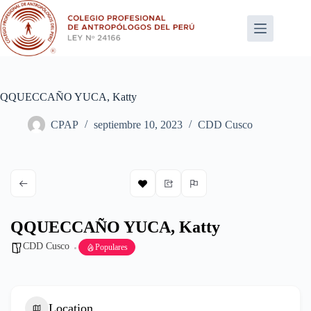
Saltar
al
contenido
QQUECCAÑO YUCA, Katty
CPAP
septiembre 10, 2023
CDD Cusco
QQUECCAÑO YUCA, Katty
CDD Cusco
Populares
Location