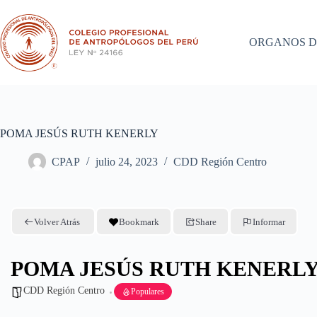
Saltar
al
contenido
ORGANOS D
POMA JESÚS RUTH KENERLY
CPAP
julio 24, 2023
CDD Región Centro
Volver Atrás
Bookmark
Share
Informar
POMA JESÚS RUTH KENERL
CDD Región Centro
Populares