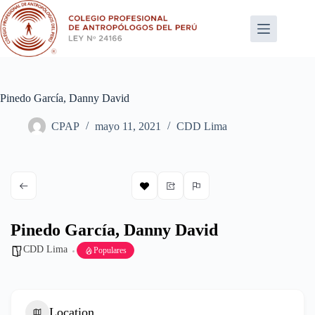
Saltar
al
contenido
Pinedo García, Danny David
CPAP
mayo 11, 2021
CDD Lima
Pinedo García, Danny David
CDD Lima
Populares
Location