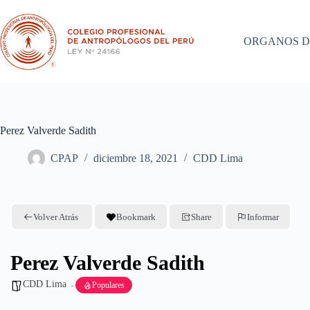
Saltar
al
contenido
ORGANOS D
Perez Valverde Sadith
CPAP
diciembre 18, 2021
CDD Lima
Volver Atrás
Bookmark
Share
Informar
Perez Valverde Sadith
CDD Lima
Populares