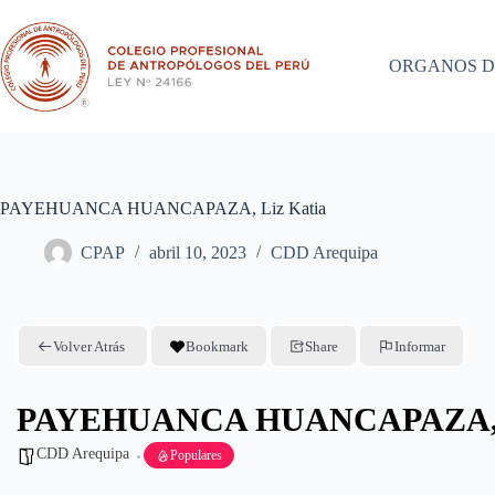
Saltar
al
contenido
ORGANOS D
PAYEHUANCA HUANCAPAZA, Liz Katia
CPAP
abril 10, 2023
CDD Arequipa
Volver Atrás
Bookmark
Share
Informar
PAYEHUANCA HUANCAPAZA, L
CDD Arequipa
Populares