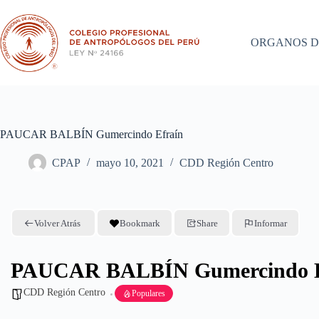
Saltar
al
contenido
ORGANOS D
PAUCAR BALBÍN Gumercindo Efraín
CPAP
mayo 10, 2021
CDD Región Centro
Volver Atrás
Bookmark
Share
Informar
PAUCAR BALBÍN Gumercindo E
CDD Región Centro
Populares