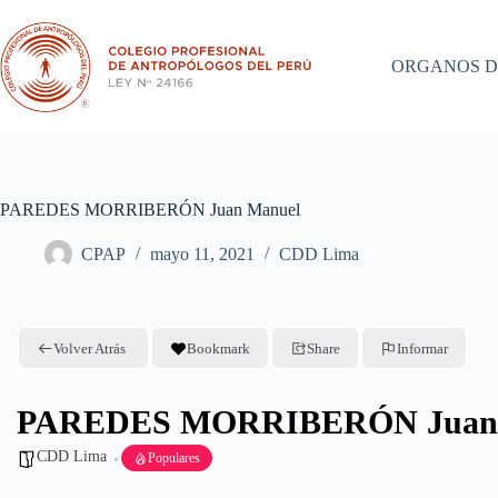
Saltar
al
contenido
ORGANOS D
PAREDES MORRIBERÓN Juan Manuel
CPAP
mayo 11, 2021
CDD Lima
Volver Atrás
Bookmark
Share
Informar
PAREDES MORRIBERÓN Juan 
CDD Lima
Populares