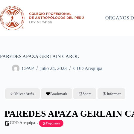
Saltar
al
contenido
ORGANOS D
PAREDES APAZA GERLAIN CAROL
CPAP
julio 24, 2023
CDD Arequipa
Volver Atrás
Bookmark
Share
Informar
PAREDES APAZA GERLAIN 
CDD Arequipa
Populares