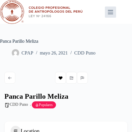
Saltar
al
contenido
Panca Parillo Meliza
CPAP
mayo 26, 2021
CDD Puno
Panca Parillo Meliza
CDD Puno
Populares
Location