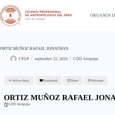
Saltar
al
contenido
ORGANOS D
ORTIZ MUÑOZ RAFAEL JONATHAN
CPAP
septiembre 25, 2024
CDD Arequipa
Volver Atrás
Bookmark
Share
Informar
ORTIZ MUÑOZ RAFAEL JON
CDD Arequipa