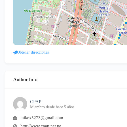
Obtener direcciones
Author Info
CPAP
Miembro desde hace 5 años
mikex5273@gmail.com
http://www.cpap.net.pe