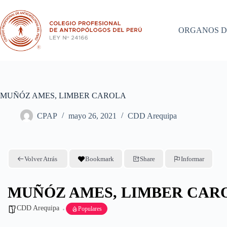
Saltar
al
contenido
ORGANOS D
MUÑÓZ AMES, LIMBER CAROLA
CPAP
mayo 26, 2021
CDD Arequipa
Volver Atrás
Bookmark
Share
Informar
MUÑÓZ AMES, LIMBER CAR
CDD Arequipa
Populares