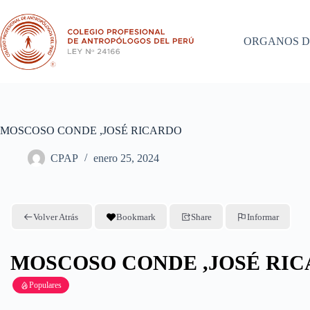
Saltar
al
contenido
ORGANOS D
MOSCOSO CONDE ,JOSÉ RICARDO
CPAP
enero 25, 2024
Volver Atrás
Bookmark
Share
Informar
MOSCOSO CONDE ,JOSÉ RI
Populares