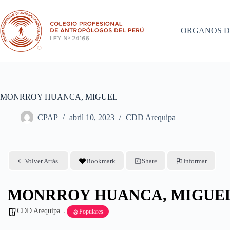
Saltar
al
contenido
ORGANOS D
MONRROY HUANCA, MIGUEL
CPAP
abril 10, 2023
CDD Arequipa
Volver Atrás
Bookmark
Share
Informar
MONRROY HUANCA, MIGUE
CDD Arequipa
Populares