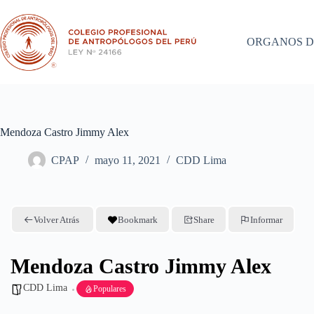
Saltar
al
contenido
ORGANOS D
Mendoza Castro Jimmy Alex
CPAP
mayo 11, 2021
CDD Lima
Volver Atrás
Bookmark
Share
Informar
Mendoza Castro Jimmy Alex
CDD Lima
Populares