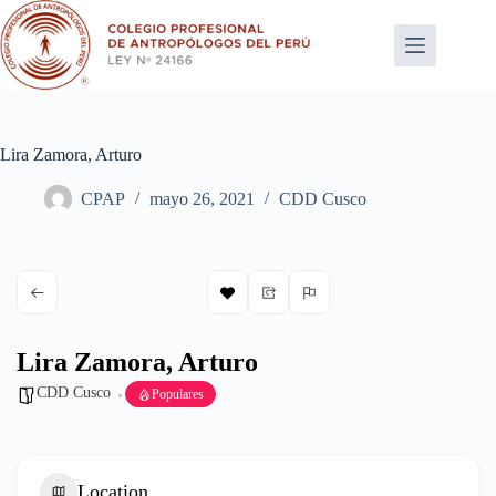
Saltar
al
contenido
Lira Zamora, Arturo
CPAP
mayo 26, 2021
CDD Cusco
Lira Zamora, Arturo
CDD Cusco
Populares
Location