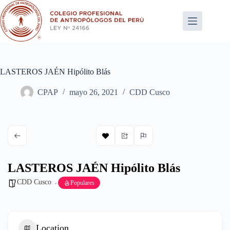
Saltar
al
contenido
LASTEROS JAÉN Hipólito Blás
CPAP
mayo 26, 2021
CDD Cusco
LASTEROS JAÉN Hipólito Blás
CDD Cusco
Populares
Location