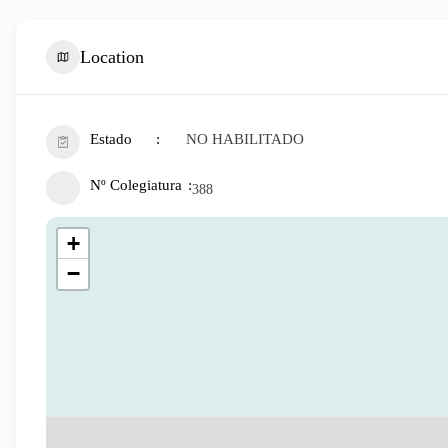
Location
Estado
NO HABILITADO
Nº Colegiatura
388
+
−