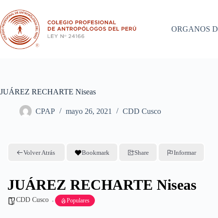
Saltar
al
contenido
ORGANOS D
JUÁREZ RECHARTE Niseas
CPAP
mayo 26, 2021
CDD Cusco
Volver Atrás
Bookmark
Share
Informar
JUÁREZ RECHARTE Niseas
CDD Cusco
Populares