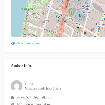
Obtener direcciones
Author Info
CPAP
Miembro desde hace 5 años
mikex5273@gmail.com
http://www.cpap.net.pe