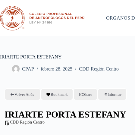
Saltar
al
contenido
ORGANOS D
IRIARTE PORTA ESTEFANY
CPAP
febrero 28, 2025
CDD Región Centro
Volver Atrás
Bookmark
Share
Informar
IRIARTE PORTA ESTEFANY
CDD Región Centro