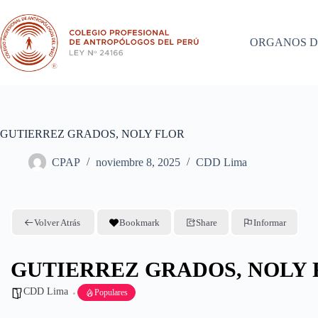
Saltar
al
contenido
ORGANOS D
GUTIERREZ GRADOS, NOLY FLOR
CPAP
noviembre 8, 2025
CDD Lima
Volver Atrás
Bookmark
Share
Informar
GUTIERREZ GRADOS, NOLY 
CDD Lima
Populares