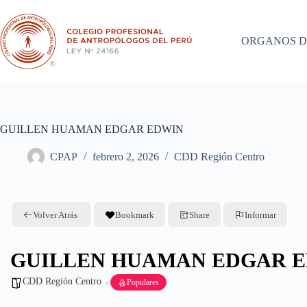
Saltar
al
contenido
ORGANOS D
GUILLEN HUAMAN EDGAR EDWIN
CPAP
febrero 2, 2026
CDD Región Centro
Volver Atrás
Bookmark
Share
Informar
GUILLEN HUAMAN EDGAR 
CDD Región Centro
Populares