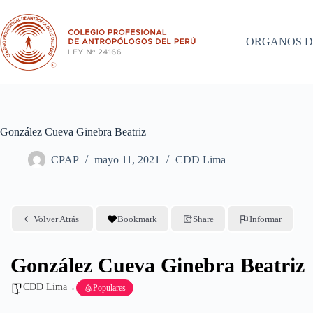
Saltar
al
contenido
ORGANOS D
González Cueva Ginebra Beatriz
CPAP
mayo 11, 2021
CDD Lima
Volver Atrás
Bookmark
Share
Informar
González Cueva Ginebra Beatriz
CDD Lima
Populares