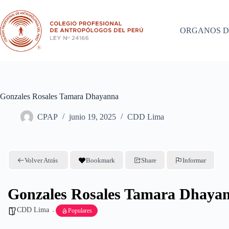
Saltar
al
contenido
ORGANOS D
Gonzales Rosales Tamara Dhayanna
CPAP
junio 19, 2025
CDD Lima
Volver Atrás
Bookmark
Share
Informar
Gonzales Rosales Tamara Dhaya
CDD Lima
Populares