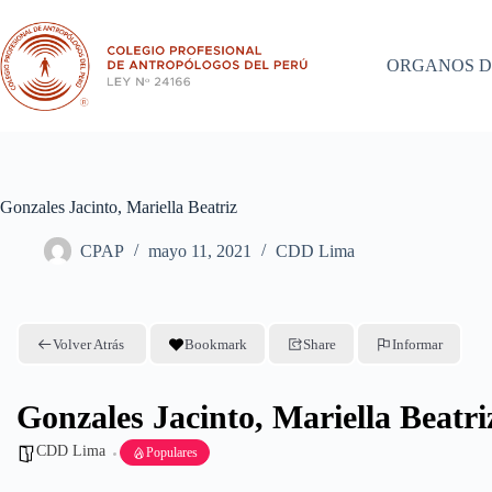
Saltar
al
contenido
ORGANOS D
Gonzales Jacinto, Mariella Beatriz
CPAP
mayo 11, 2021
CDD Lima
Volver Atrás
Bookmark
Share
Informar
Gonzales Jacinto, Mariella Beatri
CDD Lima
Populares