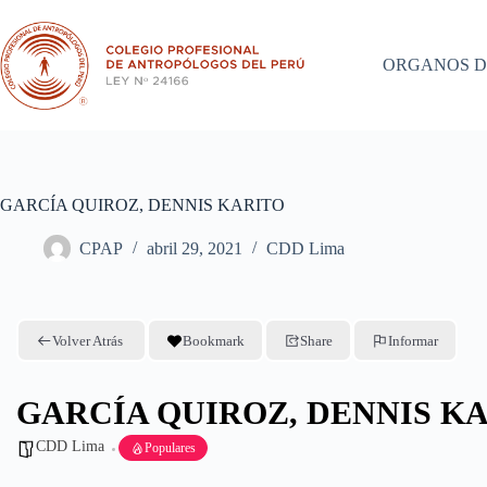
Saltar
al
contenido
ORGANOS D
GARCÍA QUIROZ, DENNIS KARITO
CPAP
abril 29, 2021
CDD Lima
Volver Atrás
Bookmark
Share
Informar
GARCÍA QUIROZ, DENNIS K
CDD Lima
Populares