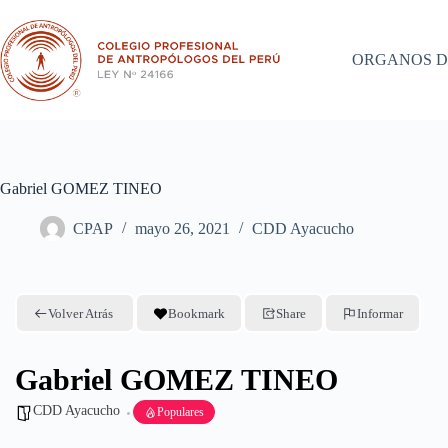
Saltar
al
contenido
ORGANOS D
Gabriel GOMEZ TINEO
CPAP
mayo 26, 2021
CDD Ayacucho
Volver Atrás
Bookmark
Share
Informar
Gabriel GOMEZ TINEO
CDD Ayacucho
Populares