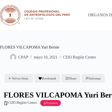
Saltar
al
contenido
ORGANOS D
FLORES VILCAPOMA Yuri Bernie
CPAP
mayo 10, 2021
CDD Región Centro
Volver Atrás
Bookmark
Share
Informar
FLORES VILCAPOMA Yuri Ber
CDD Región Centro
Populares