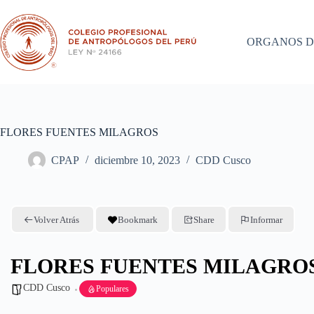
Saltar
al
contenido
ORGANOS D
FLORES FUENTES MILAGROS
CPAP
diciembre 10, 2023
CDD Cusco
Volver Atrás
Bookmark
Share
Informar
FLORES FUENTES MILAGRO
CDD Cusco
Populares