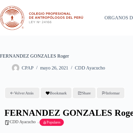
Saltar
al
contenido
ORGANOS D
FERNANDEZ GONZALES Roger
CPAP
mayo 26, 2021
CDD Ayacucho
Volver Atrás
Bookmark
Share
Informar
FERNANDEZ GONZALES Roge
CDD Ayacucho
Populares