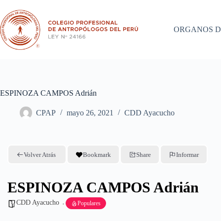
Saltar
al
contenido
ORGANOS D
ESPINOZA CAMPOS Adrián
CPAP
mayo 26, 2021
CDD Ayacucho
Volver Atrás
Bookmark
Share
Informar
ESPINOZA CAMPOS Adrián
CDD Ayacucho
Populares