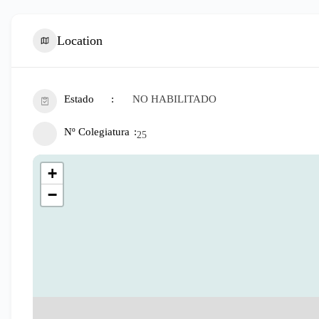
Location
Estado
NO HABILITADO
Nº Colegiatura
25
+
−