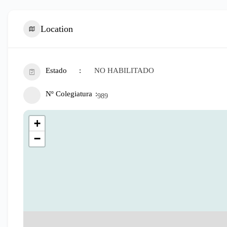
Location
Estado
NO HABILITADO
Nº Colegiatura
989
+
−