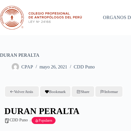
Saltar
al
contenido
ORGANOS D
DURAN PERALTA
CPAP
mayo 26, 2021
CDD Puno
Volver Atrás
Bookmark
Share
Informar
DURAN PERALTA
CDD Puno
Populares