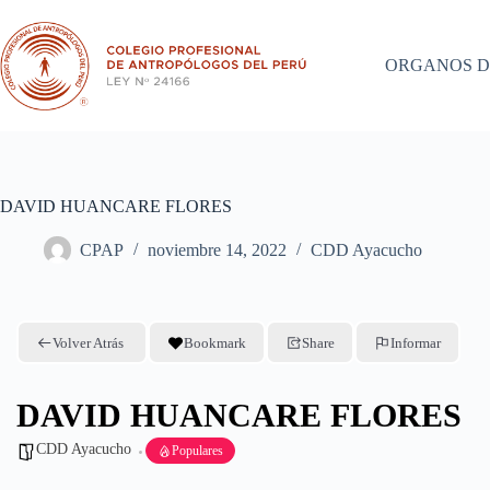
Saltar
al
contenido
ORGANOS D
DAVID HUANCARE FLORES
CPAP
noviembre 14, 2022
CDD Ayacucho
Volver Atrás
Bookmark
Share
Informar
DAVID HUANCARE FLORES
CDD Ayacucho
Populares