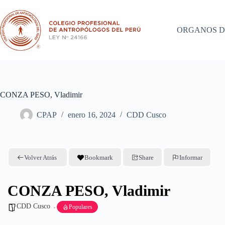
Saltar
al
contenido
ORGANOS D
CONZA PESO, Vladimir
CPAP
enero 16, 2024
CDD Cusco
Volver Atrás
Bookmark
Share
Informar
CONZA PESO, Vladimir
CDD Cusco
Populares