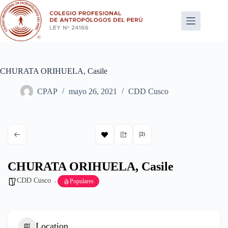
Saltar
al
contenido
CHURATA ORIHUELA, Casile
CPAP
mayo 26, 2021
CDD Cusco
CHURATA ORIHUELA, Casile
CDD Cusco
Populares
Location