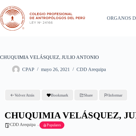
Saltar
al
contenido
ORGANOS D
CHUQUIMIA VELÁSQUEZ, JULIO ANTONIO
CPAP
mayo 26, 2021
CDD Arequipa
Volver Atrás
Bookmark
Share
Informar
CHUQUIMIA VELÁSQUEZ, JU
CDD Arequipa
Populares