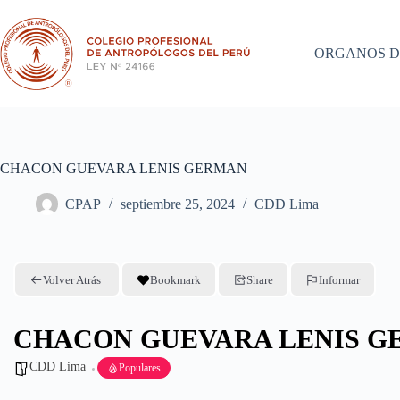
Saltar
al
contenido
ORGANOS D
CHACON GUEVARA LENIS GERMAN
CPAP
septiembre 25, 2024
CDD Lima
Volver Atrás
Bookmark
Share
Informar
CHACON GUEVARA LENIS 
CDD Lima
Populares