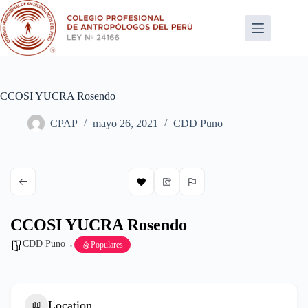
Saltar
al
contenido
CCOSI YUCRA Rosendo
CPAP
mayo 26, 2021
CDD Puno
CCOSI YUCRA Rosendo
CDD Puno
Populares
Location