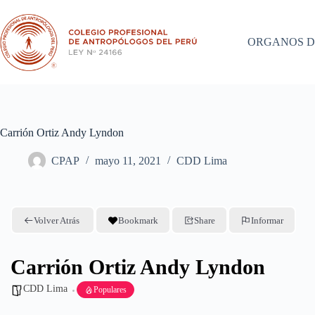
Saltar
al
contenido
ORGANOS D
Carrión Ortiz Andy Lyndon
CPAP
mayo 11, 2021
CDD Lima
Volver Atrás
Bookmark
Share
Informar
Carrión Ortiz Andy Lyndon
CDD Lima
Populares