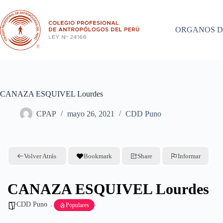
Saltar
al
contenido
ORGANOS D
CANAZA ESQUIVEL Lourdes
CPAP
mayo 26, 2021
CDD Puno
Volver Atrás
Bookmark
Share
Informar
CANAZA ESQUIVEL Lourdes
CDD Puno
Populares