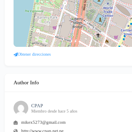
Obtener direcciones
Author Info
CPAP
Miembro desde hace 5 años
mikex5273@gmail.com
http://www.cpap.net.pe