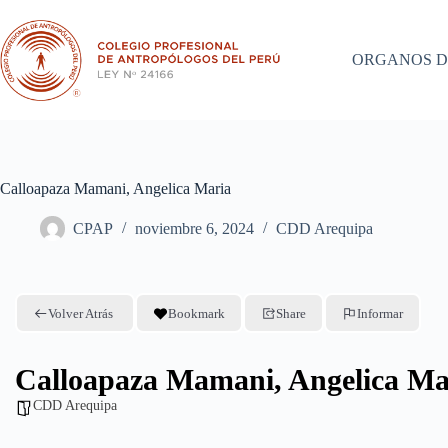
Saltar
al
contenido
ORGANOS D
Calloapaza Mamani, Angelica Maria
CPAP
noviembre 6, 2024
CDD Arequipa
Volver Atrás
Bookmark
Share
Informar
Calloapaza Mamani, Angelica Ma
CDD Arequipa