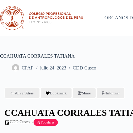
Saltar
al
contenido
ORGANOS D
CCAHUATA CORRALES TATIANA
CPAP
julio 24, 2023
CDD Cusco
Volver Atrás
Bookmark
Share
Informar
CCAHUATA CORRALES TATI
CDD Cusco
Populares