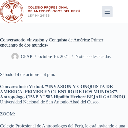
Saltar
al
contenido
Conversatorio «Invasión y Conquista de América: Primer
encuentro de dos mundos»
CPAP
octubre 16, 2021
Noticias destacadas
Sábado 14 de octubre – 4 p.m.
𝐂𝐨𝐧𝐯𝐞𝐫𝐬𝐚𝐭𝐨𝐫𝐢𝐨 𝐕𝐢𝐫𝐭𝐮𝐚𝐥: ❞𝐈𝐍𝐕𝐀𝐒𝐈𝐎́𝐍 𝐘 𝐂𝐎𝐍𝐐𝐔𝐈𝐒𝐓𝐀 𝐃𝐄
𝐀𝐌𝐄́𝐑𝐈𝐂𝐀: 𝐏𝐑𝐈𝐌𝐄𝐑 𝐄𝐍𝐂𝐔𝐄𝐍𝐓𝐑𝐎 𝐃𝐄 𝐃𝐎𝐒 𝐌𝐔𝐍𝐃𝐎𝐒❞.
𝐀𝐧𝐭𝐫𝐨𝐩𝐨́𝐥𝐨𝐠𝐨 𝐂𝐏𝐀𝐏 𝐍° 𝟓𝟖𝟐 𝐇𝐢𝐩𝐨́𝐥𝐢𝐭𝐨 𝐇𝐞𝐫𝐛𝐞𝐫𝐭 𝐁𝐄́𝐉𝐀𝐑 𝐆𝐀𝐋𝐈𝐍𝐃𝐎
Universidad Nacional de San Antonio Abad del Cusco.
ZOOM:
Colegio Profesional de Antropólogos del Perú, le está invitando a una