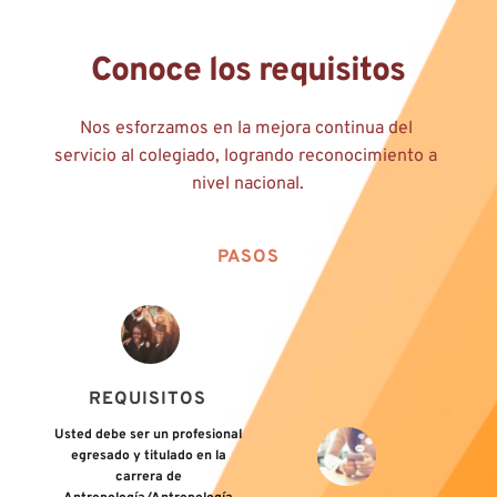
Saltar
al
contenido
Conoce los requisitos
Nos esforzamos en la mejora continua del 
servicio al colegiado, logrando reconocimiento a 
nivel nacional.
PASOS
REQUISITOS 
Usted debe ser un profesional 
egresado y titulado en la 
carrera de 