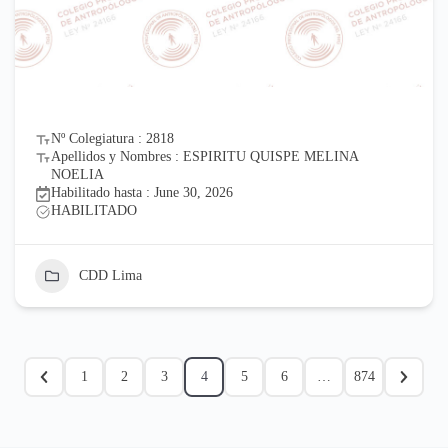
Nº Colegiatura : 2818
Apellidos y Nombres : ESPIRITU QUISPE MELINA
NOELIA
Habilitado hasta : June 30, 2026
HABILITADO
CDD Lima
1
2
3
4
5
6
…
874